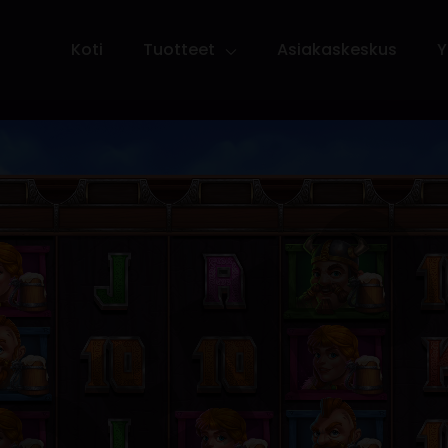
Koti
Tuotteet
Asiakaskeskus
Y