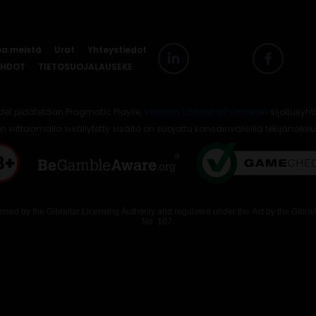
oa meistä
Urat
Yhteystiedot
EHDOT
TIETOSUOJALAUSEKE
det pidätetään Pragmatic Playlle,
Veridian (Gibraltar) Limitedin
sijoitusyhti
en viittaamalla sisällytetty sisältö on suojattu kansainvälisillä tekijänoikeu