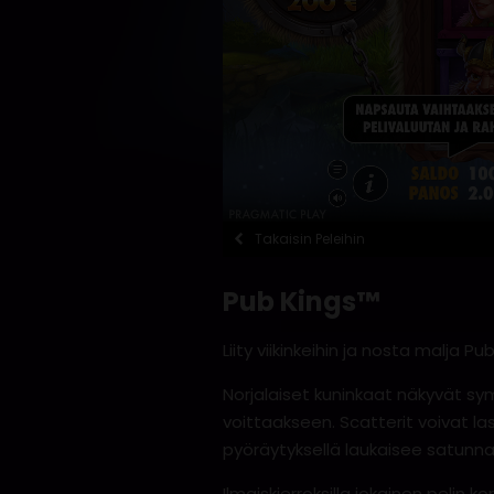
Takaisin Peleihin
Pub Kings™
Liity viikinkeihin ja nosta malja Pu
Norjalaiset kuninkaat näkyvät sym
voittaakseen. Scatterit voivat la
pyöräytyksellä laukaisee satunnai
Ilmaiskierroksilla jokainen pelin