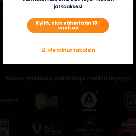
jatkaaksesi
ksetaan jännittäviä rahapalkintoja!
Kyllä, olen vähintään 18-
vuotias
Ei, vie minut takaisin
Katso, millaisia palkintoja meiltä löytyy!