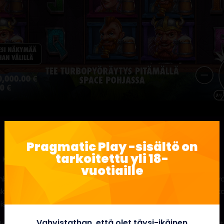
Pragmatic Play -sisältö on
tarkoitettu yli 18-
b Kings™ -pelissä.
vuotiaille
boleina tässä 5×4-kolikkopelissä, ja pelaajien on tehtävä voi
skeutua ensimmäiselle, kolmannelle ja viidennelle kelalle, ja
sen palkinnon jopa 5 000x asti!
Vahvistathan, että olet täysi-ikäinen
 korkeapalkkainen symboli liitetään kelaan. Kaikki nämä symbol