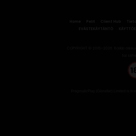
Home
Pelit
Client Hub
Tiet
EVÄSTEKÄYTÄNTÖ
KÄYTTÖ
COPYRIGHT © 2015–2026. Kaikki oikeu
tai siih