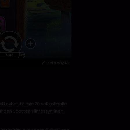
Koko näyttö
ttoyhdistelmiä 20 voittolinjalla
 kahden Scatterin ilmestyminen
it kerätään jokaisen pyöräytyksen