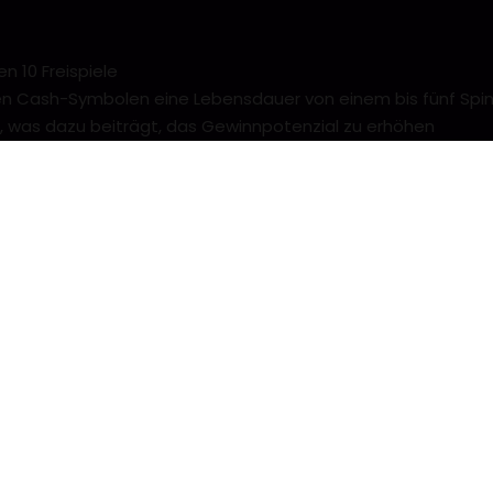
 10 Freispiele
n Cash-Symbolen eine Lebensdauer von einem bis fünf Spins
, was dazu beiträgt, das Gewinnpotenzial zu erhöhen
en ebenfalls vergeben werden, wenn während des Bonus drei
Sie einen Blick auf einige unserer Auszeic