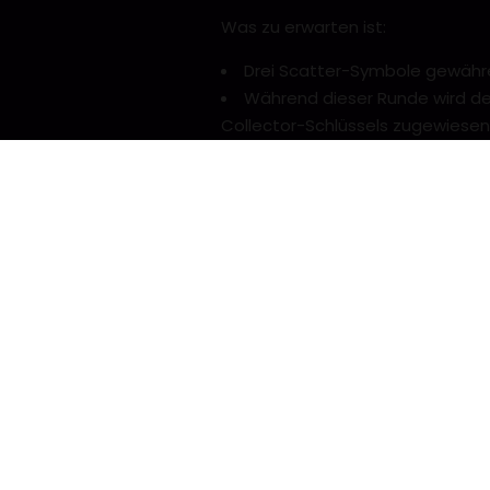
Was zu erwarten ist:
Drei Scatter-Symbole gewähren
Während dieser Runde wird de
Collector-Schlüssels zugewiesen
Zehn weitere Freispiele könn
Grundlegende Spiel-Info
RTP:
96.53%
Werfen 