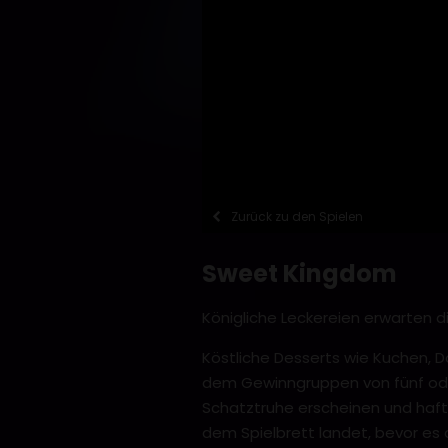
Zurück zu den Spielen
Sweet Kingdom
Königliche Leckereien erwarten d
Köstliche Desserts wie Kuchen, D
dem Gewinngruppen von fünf ode
Schatztruhe erscheinen und haft
dem Spielbrett landet, bevor es