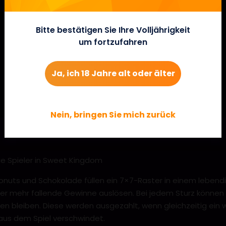
Bitte bestätigen Sie Ihre Volljährigkeit
um fortzufahren
Ja, ich 18 Jahre alt oder älter
Nein, bringen Sie mich zurück
ie Spieler in Sweet Kingdom
onuts und Schokolade füllen ein 7×7-Raster in einem lebendi
r mehr fallende Gewinne auslösen. Bei jedem Sturz können 
en bleiben. Diese werden ausgezahlt, wenn gleichzeitig ein
 aus dem Spiel verschwindet.