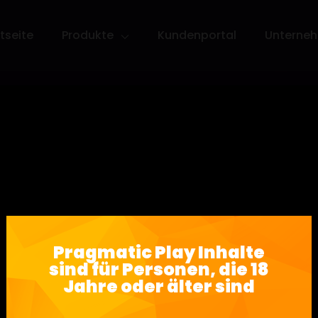
tseite
Produkte
Kundenportal
Unterne
Pragmatic Play Inhalte
sind für Personen, die 18
Jahre oder älter sind