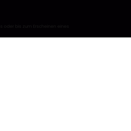
 oder bis zum Erscheinen eines
 Scatter landen
hnungen!