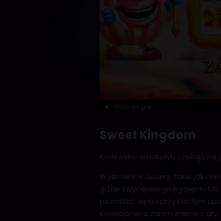
Wróć do gier
Sweet Kingdom
Królewskie smakołyki czekają n
Wyśmienite desery, takie jak cias
gdzie zwycięskie grupy pięciu l
pozostać lepkie przy każdym upa
Kolekcjonera, zanim zniknie z gry.