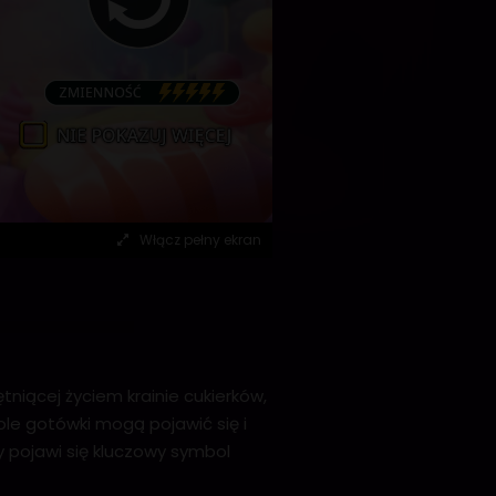
Włącz pełny ekran
tniącej życiem krainie cukierków,
le gotówki mogą pojawić się i
 pojawi się kluczowy symbol