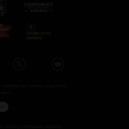
d
. Wszelkie treści zawarte na tej stronie
skimi.