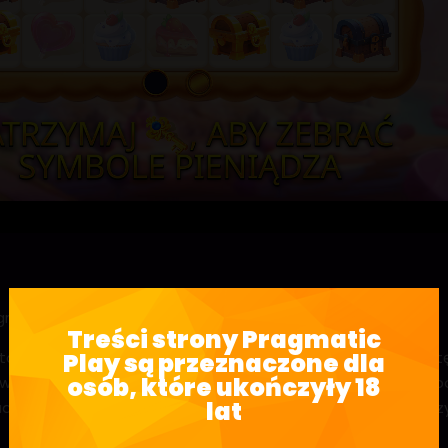
a graczy w Sweet Kingdom
Treści strony Pragmatic
ta, pączki i czekoladki, wypełniają siatkę w formacie 7×7 w tę
Play są przeznaczone dla
osób, które ukończyły 18
ub więcej wyzwalają ogromne wygrane. Skrzynia skarbów Symbo
lat
dku. Są one wypłacane, jeśli w tym samym czasie na planszy