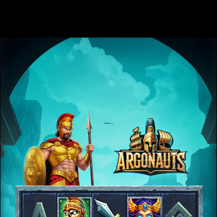
función de respin. Aquí solo pueden aparecer símbolos
de dinero, wilds y espacios en blanco. Los símbolos de
dinero permanecen fijos durante toda la ronda y cada
vez que aparece uno, el número de respins se
restablece a tres. Si al final de la función todas las
posiciones de la cuadrícula están ocupadas, los valores
de todos los símbolos de dinero se multiplican x2.
¿Qué te espera?
Los símbolos wild recogen los valores de los
símbolos de dinero adyacentes, con la posibilidad de
multiplicar hasta por 2000 la apuesta.
Al obtener seis o más símbolos de dinero, se activa
la función de respins con tres respins iniciales.
Los valores de todos los símbolos de dinero se
recogen al final de la ronda, y todos los valores se
duplican si se llenan todas las posiciones de la
cuadrícula.