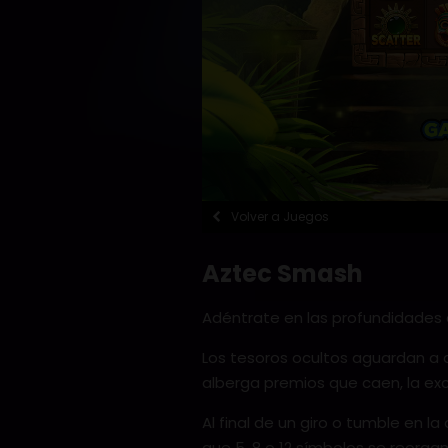
Volver a Juegos
Aztec Smash
Adéntrate en las profundidades 
Los tesoros ocultos aguardan a 
alberga premios que caen, la excl
Al final de un giro o tumble en la
que 5, 8 o 12 símbolos se reorga