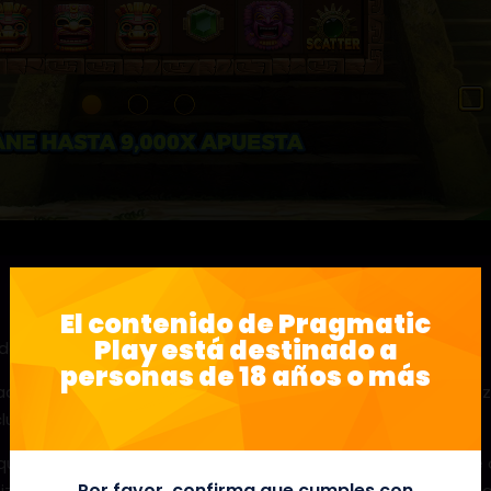
El contenido de Pragmatic
Play está destinado a
de la jungla en Aztec Smash.
personas de 18 años o más
aquellos dispuestos a embarcarse en la búsqueda de riqueza
usiva función smash y giros gratis.
 que no hay más ganancias posibles, existe la posibilidad de a
Por favor, confirma que cumples con
nizan para aumentar las posibilidades de ganancias adiciona