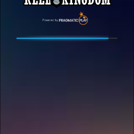
Por favor, confirma que cumples
con el requisito de edad legal
para continuar
Sí, soy mayor de 18 años
No, volver atrás
Home
Juegos
Client Hub
Empleos