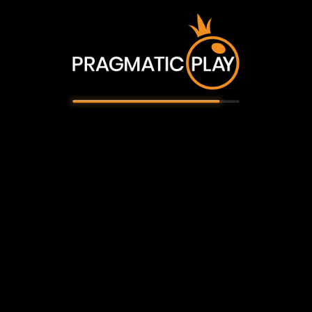
18 años o más
¡Echa un vistazo a algunos de nuestros premios!
Por favor, confirma que cumples
con el requisito de edad legal
para continuar
Sí, soy mayor de 18 años
No, volver atrás
Home
Juegos