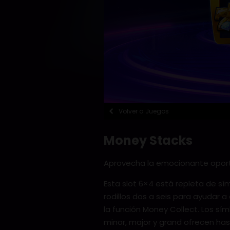
Volver a Juegos
Money Stacks
Aprovecha la emocionante oport
Esta slot 6×4 está repleta de sí
rodillos dos a seis para ayudar
la función Money Collect. Los sí
minor, major y grand ofrecen has