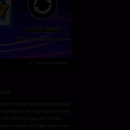
Pantalla completa
acks.
 wild púrpura apareciendo en los
ón comienza en el juego base con
x25, mientras que los iconos
rike cae en el rodillo uno o seis