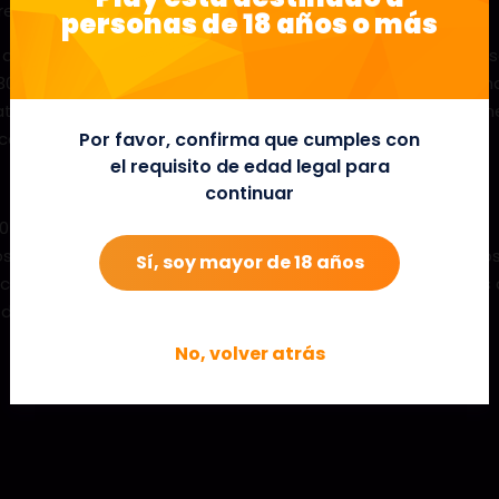
 recogen y se pagan.
personas de 18 años o más
 una de las dos rondas de bono. La primera ronda es una seri
30 giros con wilds con multiplicadores de hasta x5. La segu
scatters otorgan de dos a siete giros. Solo los símbolos de di
Por favor, confirma que cumples con
cono collect en cada giro.
el requisito de edad legal para
continuar
 giros gratis con wilds con multiplicadores de hasta x5.
cos, cuanto mayor sea el wild con multiplicador, más símbolos 
Sí, soy mayor de 18 años
tivar siete giros Money Blitz en los que solo caen símbolos 
 de ganar.
No, volver atrás