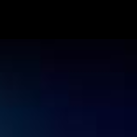
Los símbolos de dinero están activos en el juego de
bono y se les asigna un valor aleatorio de entre 2 y
4000 veces la apuesta base, mientras que los
guerreros samurái funcionan tanto como wild como a
modo de recolectores de los premios en efectivo.
Los wilds se obtienen durante la función, y cuatro de
ellos otorgan 10 giros gratis adicionales y un
multiplicador de ganancias que comienza en x2 para el
primer giro gratis, x3 para el siguiente y x10 para los
últimos 10 giros gratis.
Cuando un wild aparece y no hay símbolos de dinero
en la pantalla, otros símbolos pueden transformarse en
símbolos de pez.
Información básica del
juego
El contenido de
Pragmatic Play está
RTP:
96.08%