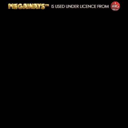
Home
Juegos
Client Hub
Empleos
Contacto
Política de Privacidad
Condiciones de uso
Política de Cookies
COPYRIGHT © 2015 – 2026. Todos los derechos reservados a