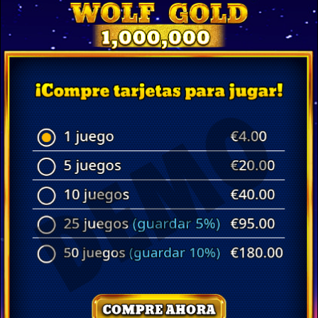
¡Echa un vistazo a algunos de nuestros premios!
El contenido de
Pragmatic Play está
destinado a personas de
18 años o más
Por favor, confirma que cumples
con el requisito de edad legal
para continuar
Home