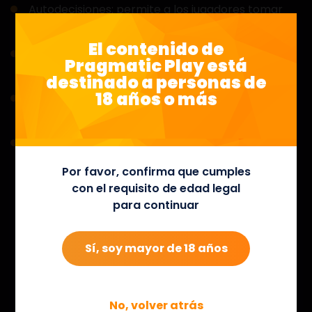
Autodecisiones: permite a los jugadores tomar
decisiones más rápidas
El contenido de
Un jugador puede ocupar hasta cuatro asientos
Pragmatic Play está
simultáneamente
destinado a personas de
18 años o más
Ocho mazos sin reorganizar hasta cortar las
cartas al final de cada juego.
Tarjeta de corte y animación de reorganización.
Por favor, confirma que cumples
con el requisito de edad legal
para continuar
Sí, soy mayor de 18 años
No, volver atrás