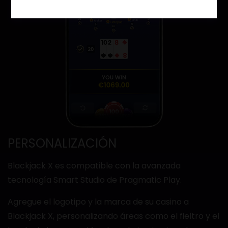
PERSONALIZACIÓN
Blackjack X es compatible con la avanzada
tecnología Smart Studio de Pragmatic Play.
Agregue el logotipo y la marca de su casino a
Blackjack X, personalizando áreas como el fieltro y el