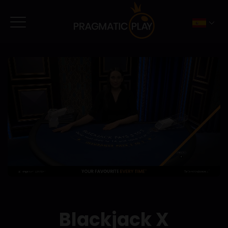
Blackjack X