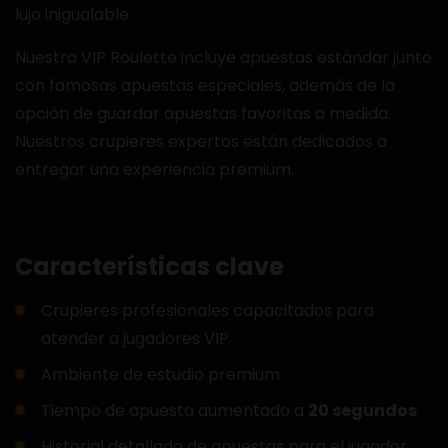
lujo inigualable.
Nuestra VIP Roulette incluye apuestas estándar junto
con famosas apuestas especiales, además de la
opción de guardar apuestas favoritas a medida.
Nuestros crupieres expertos están dedicados a
entregar una experiencia premium.
Características clave
Crupieres profesionales capacitados para
atender a jugadores VIP
Ambiente de estudio premium
Tiempo de apuesta aumentado a
20 segundos
Historial detallado de apuestas para el jugador