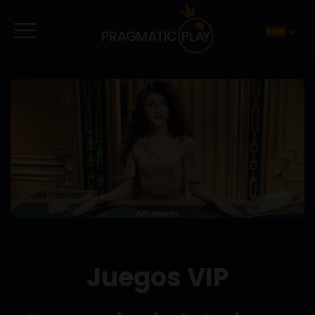
Juegos VIP