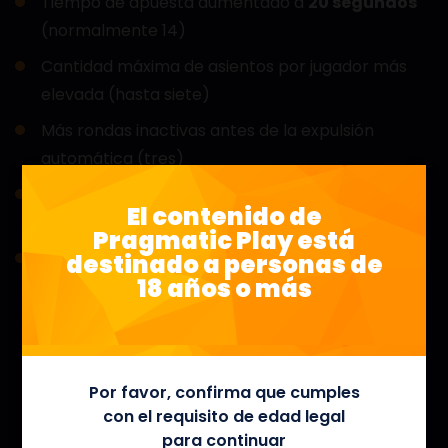
Tiempo de apuesta aumentado a
20 segundos
(normalmente 14)
Cantidad máxima de asientos por jugador más
elevada (hasta siete)
Más rondas inactivas antes de la expulsión
automática (tres)
Botón “
Deal Now” (Apuesta Ahora)
siempre
El contenido de
disponible
Pragmatic Play está
Las mesas VIP tienen una etiqueta especial en el
destinado a personas de
18 años o más
lobby para indicar su estatus.
Por favor, confirma que cumples
con el requisito de edad legal
para continuar