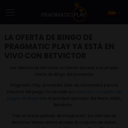
LA OFERTA DE BINGO DE
PRAGMATIC PLAY YA ESTÁ EN
VIVO CON BETVICTOR
Los clientes de BetVictor ya tienen acceso a la amplia
oferta de Bingo del proveedor
Pragmatic Play, proveedor líder de contenidos para la
industria del juego, ha lanzado su
colección completa de
juegos de Bingo
con el principal operador del Reino Unido,
BetVictor.
Tras un breve periodo de integración, los clientes de
BetVictor tienen ahora acceso al conjunto de éxitos