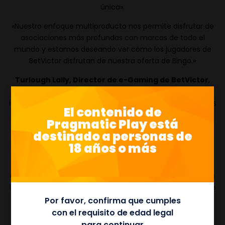
única».
«Nuestro enfoque multiproducto nos permite disfrutar de
asociaciones más profundas con marcas de todo el
mundo y estamos deseando ver cómo los jugadores de
BetVictor disfrutan de nuestra oferta de Bingo.»
Turlough Lally, Director de e-Gaming de BetVictor
,
dijo: «La
oferta de Bingo
de Pragmatic Play nos ha
impresionado desde el principio y estamos muy contentos
El contenido de
de poder presentarla a nuestros clientes».
Pragmatic Play está
destinado a personas de
«Esperamos que este sea otro paso positivo en nuestra
fructífera colaboración».
18 años o más
Además de sus juegos de
Bingo
, Pragmatic Play desarrolla
actualmente hasta cinco nuevos títulos de
slots
al mes, a
la vez que ofrece juegos de
Casino en Vivo
como parte de
su catálogo multiproducto, disponibles a través de una
Por favor, confirma que cumples
única API.
con el requisito de edad legal
para continuar