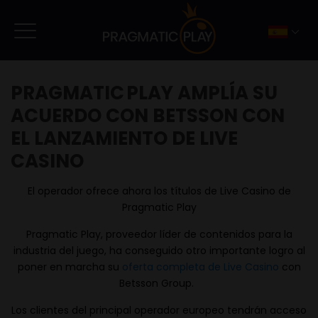
PRAGMATIC PLAY AMPLÍA SU
ACUERDO CON BETSSON CON
EL LANZAMIENTO DE LIVE
CASINO
El operador ofrece ahora los títulos de Live Casino de
Pragmatic Play
Pragmatic Play, proveedor líder de contenidos para la
industria del juego, ha conseguido otro importante logro al
poner en marcha su
oferta completa de Live Casino
con
Betsson Group.
Los clientes del principal operador europeo tendrán acceso