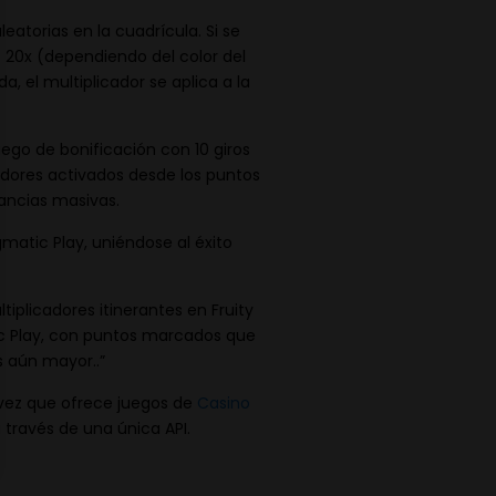
atorias en la cuadrícula. Si se
o 20x (dependiendo del color del
el multiplicador se aplica a la
ego de bonificación con 10 giros
icadores activados desde los puntos
ancias masivas.
atic Play, uniéndose al éxito
tiplicadores itinerantes en Fruity
ic Play, con puntos marcados que
s aún mayor..”
 vez que ofrece juegos de
Casino
través de una única API.