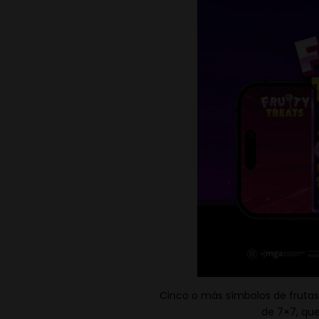
Cinco o más símbolos de frutas 
de 7×7, que