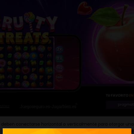
deben conectarse horizontal o verticalmente para otorgar una 
 presenta una variación de la popular mecánica de puntos mult