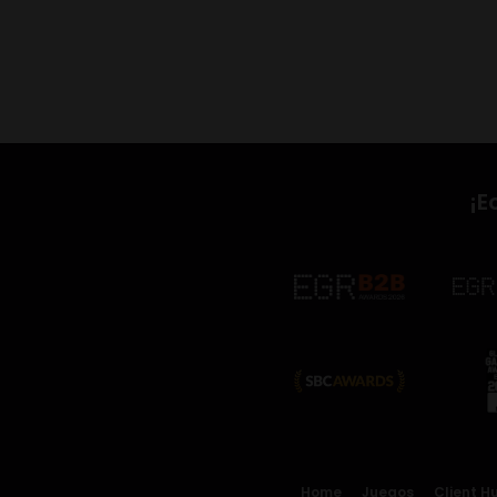
¡E
Home
Juegos
Client H