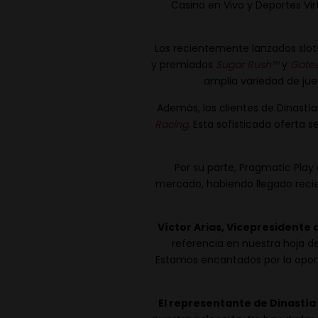
Casino en Vivo y Deportes Vir
Los recientemente lanzados sl
y premiados
Sugar Rush™
y
Gate
amplia variedad de jue
Además, los clientes de Dinastí
Racing
. Esta sofisticada ofert
Por su parte, Pragmatic Play 
mercado, habiendo llegado recie
Víctor Arias, Vicepresidente
referencia en nuestra hoja d
Estamos encantados por la oport
El representante de Dinastía