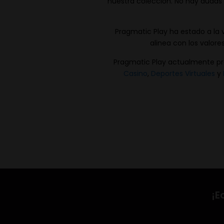
nuestra colección. No hay dudas
Pragmatic Play ha estado a la 
alinea con los valor
Pragmatic Play actualmente p
Casino
,
Deportes Virtuales
y
¡E