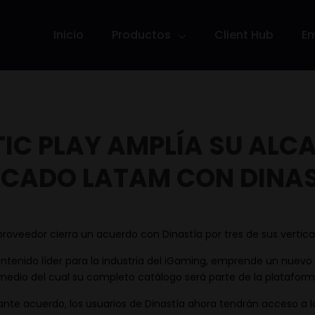
Inicio
Productos
Client Hub
E
C PLAY AMPLÍA SU ALCA
CADO LATAM CON DINA
 proveedor cierra un acuerdo con Dinastía por tres de sus vertica
ntenido líder para la industria del iGaming, emprende un nuevo 
medio del cual su completo catálogo será parte de la platafor
e acuerdo, los usuarios de Dinastía ahora tendrán acceso a lo