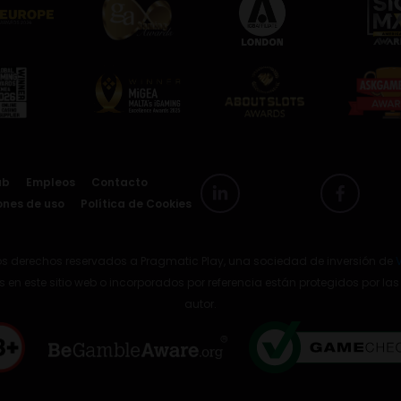
ub
Empleos
Contacto
ones de uso
Política de Cookies
os derechos reservados a Pragmatic Play, una sociedad de inversión de
V
 en este sitio web o incorporados por referencia están protegidos por las
autor.