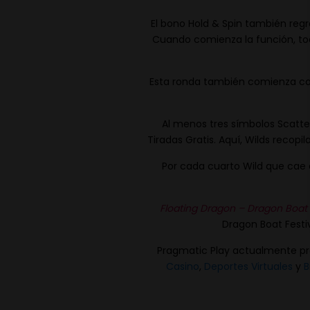
El bono Hold & Spin también regr
Cuando comienza la función, tod
Esta ronda también comienza con
Al menos tres símbolos Scatte
Tiradas Gratis. Aquí, Wilds recop
Por cada cuarto Wild que cae en
Floating Dragon – Dragon Boat 
Dragon Boat Festi
Pragmatic Play actualmente p
Casino
,
Deportes Virtuales
y
B