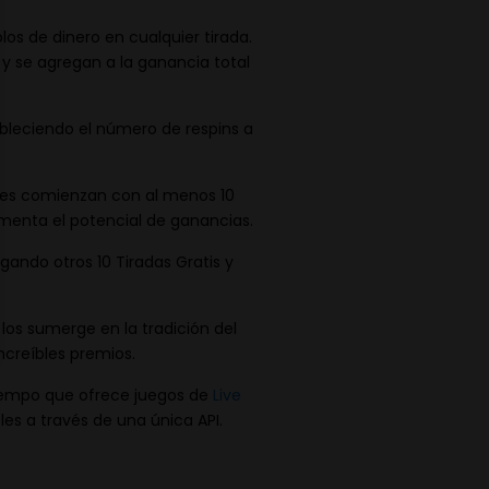
os de dinero en cualquier tirada.
y se agregan a la ganancia total
bleciendo el número de respins a
ores comienzan con al menos 10
aumenta el potencial de ganancias.
rgando otros 10 Tiradas Gratis y
los sumerge en la tradición del
ncreíbles premios.
iempo que ofrece juegos de
Live
les a través de una única API.