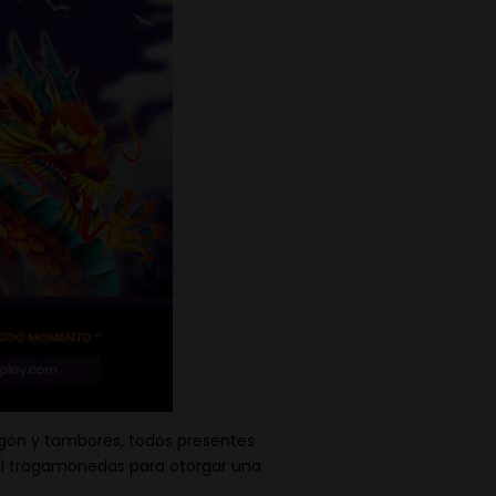
ragón y tambores, todos presentes
del tragamonedas para otorgar una