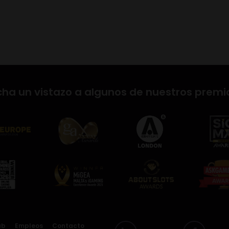
cha un vistazo a algunos de nuestros premi
ub
Empleos
Contacto