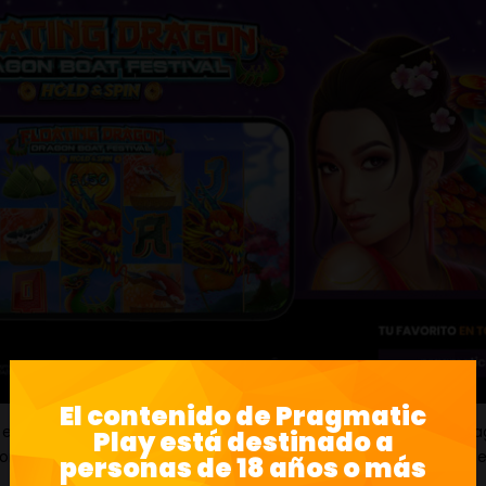
El contenido de Pragmatic
 en esta secuela del exitoso juego original, con peces, botes d
Play está destinado a
 formar una combinación coincidente en las 10 líneas de pago 
personas de 18 años o más
ganancia.