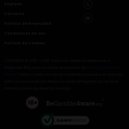
Empleos
Contacto
Política de Privacidad
Condiciones de uso
Política de Cookies
COPYRIGHT © 2015 – 2026. Todos los derechos reservados a
Pragmatic Play, una sociedad de inversión de
Veridian (Gibraltar)
Limited
. Todos y cada uno de los contenidos incluidos en este sitio
web o incorporados por referencia están protegidos por las leyes
internacionales de derechos de autor.