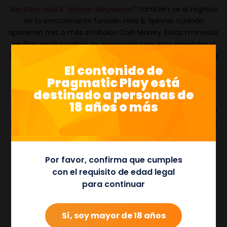
Big Bass Hold & Spinner Megaways™
también ve el regreso
de la emocionante función Hold & Spinner cuando
aparecen tres o más símbolos Coin Money. Estas monedas
se fijan en la cuadrícula, otorgando tres giros repetidos y
sumando el valor de cada moneda posterior a la ganancia
El contenido de
total.
Pragmatic Play está
El último título marca un hito para Pragmatic Play, ya que
destinado a personas de
Big Bass Slots se convirtió en su serie de juegos de mayor
18 años o más
duración en los últimos tres años, junto con el memorable
pescador protagonista del juego como una característica
favorita de los jugadores en toda la notable serie del
proveedor.
Por favor, confirma que cumples
Irina Cornides, directora de operaciones de
con el requisito de edad legal
Pragmatic Play, dijo
: “Es un honor poder presentar el
para continuar
décimo título de la popular franquicia Big Bass de
Pragmatic Play, ¡y es una captura épica!
Sí, soy mayor de 18 años
Big Bass Hold & Spinner Megaways™
es el juego más