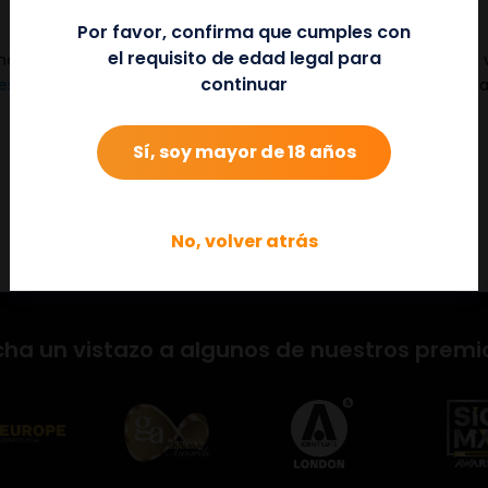
expansión”.
Por favor, confirma que cumples con
el requisito de edad legal para
lmente hasta ocho nuevos
títulos de tragamonedas
al mes, a la
continuar
es
y
Bingo
como parte de su cartera multiproducto, disponible a 
18+ | juegoseguro.es – jugarbien.es
Sí, soy mayor de 18 años
No, volver atrás
cha un vistazo a algunos de nuestros premi