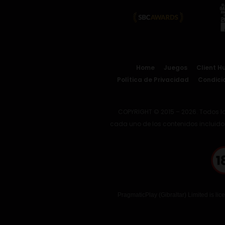
Home
Juegos
Client H
Política de Privacidad
Condici
COPYRIGHT © 2015 – 2026. Todos l
cada uno de los contenidos incluidos