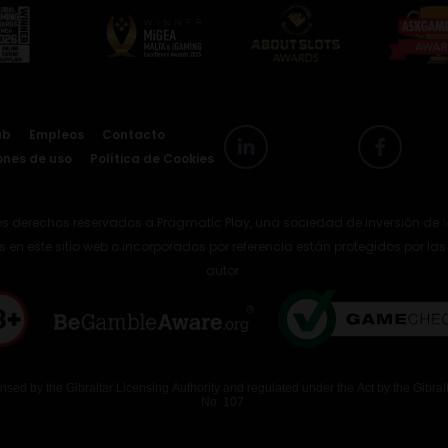
ub
Empleos
Contacto
ones de uso
Política de Cookies
os derechos reservados a Pragmatic Play, una sociedad de inversión de
V
 en este sitio web o incorporados por referencia están protegidos por las
autor.