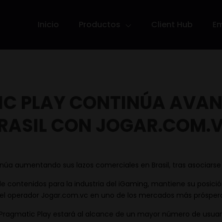
Inicio
Productos
Client Hub
E
C PLAY CONTINÚA AVA
RASIL CON JOGAR.COM.
inúa aumentando sus lazos comerciales en Brasil, tras asociars
de contenidos para la industria del iGaming, mantiene su posició
 el operador Jogar.com.vc en uno de los mercados más próspero
e Pragmatic Play estará al alcance de un mayor número de usuar