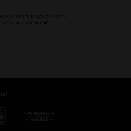
 vez que ofrece juegos de
Casino
través de una única API.
os!