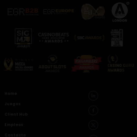
Home
Juegos
Client Hub
Empleos
Contacto