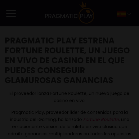
PRAGMATIC PLAY ESTRENA
FORTUNE ROULETTE, UN JUEGO
EN VIVO DE CASINO EN EL QUE
PUEDES CONSEGUIR
GLAMUROSAS GANANCIAS
El proveedor lanza Fortune Roulette, un nuevo juego de
casino en vivo.
Pragmatic Play, proveedor líder de contenidos para la
industria del iGaming, ha lanzado
Fortune Roulette
, una
emocionante versión de la ruleta en vivo clásica que
admite ganancias multiplicadoras en todas las apuestas