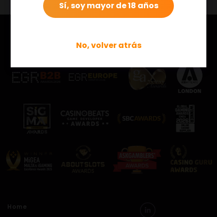
Sí, soy mayor de 18 años
¡Echa un vistazo a algunos de nuestros premios!
No, volver atrás
Home