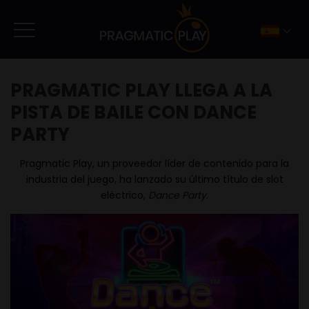
PRAGMATIC PLAY LLEGA A LA
PISTA DE BAILE CON DANCE
PARTY
Pragmatic Play, un proveedor líder de contenido para la
industria del juego, ha lanzado su último título de slot
eléctrico,
Dance Party
.