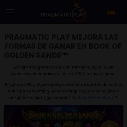
PRAGMATIC PLAY MEJORA LAS
FORMAS DE GANAR EN BOOK OF
GOLDEN SANDS™
El última tragamonedas con temática egipcia del
proveedor líder presenta hasta 729 formas de ganar
Pragmatic Play, el principal proveedor de contenido para la
industria de iGaming, viaja al antiguo Egipto en el último
lanzamiento de tragamonedas
Book of Golden Sands™
.