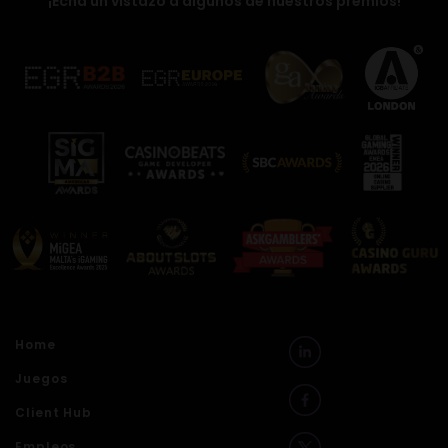
¡Echa un vistazo a algunos de nuestros premios!
Home
Juegos
Client Hub
Empleos