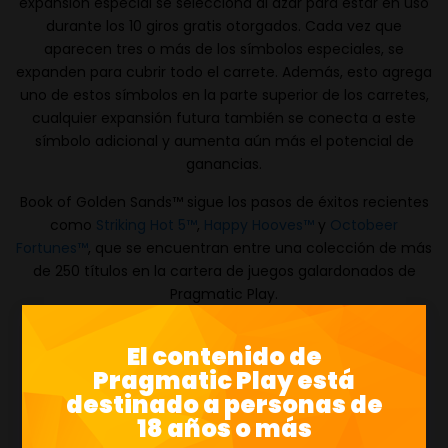
expansión especial se selecciona al azar para estar en uso
durante los 10 giros gratis otorgados. Cada vez que
aparecen tres o más de los símbolos especiales, se
expanden para cubrir todo el carrete. Además, esto agrega
uno de estos símbolos en la parte superior de los carretes,
cualquier expansión futura también se conecta a este
símbolo adicional y aumenta aún más el potencial de
ganancias.
Book of Golden Sands™ sigue los pasos de éxitos recientes
como
Striking Hot 5™
,
Happy Hooves™
y
Octobeer
Fortunes™
, que se encuentran entre una colección de más
de 250 títulos en la cartera de juegos galardonados de
Pragmatic Play.
Irina Cornides, directora de operaciones de
El contenido de
Pragmatic Play, dijo:
“Estamos entusiasmados con el
Pragmatic Play está
lanzamiento de Book of Golden Sands™, ya que hemos
destinado a personas de
aumentado y adaptado el juego tradicional de estilo libro
18 años o más
que atrae a muchos jugadores.