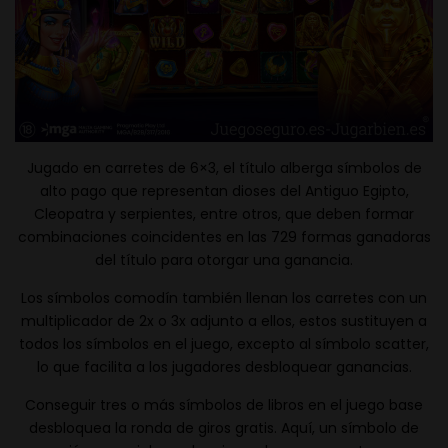
Jugado en carretes de 6×3, el título alberga símbolos de
alto pago que representan dioses del Antiguo Egipto,
Cleopatra y serpientes, entre otros, que deben formar
combinaciones coincidentes en las 729 formas ganadoras
del título para otorgar una ganancia.
Los símbolos comodín también llenan los carretes con un
multiplicador de 2x o 3x adjunto a ellos, estos sustituyen a
todos los símbolos en el juego, excepto al símbolo scatter,
lo que facilita a los jugadores desbloquear ganancias.
Conseguir tres o más símbolos de libros en el juego base
desbloquea la ronda de giros gratis. Aquí, un símbolo de