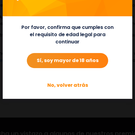
efuerza su dedicación para convertirse en el principal proveedor
s, añadió
: «Pragmatic Play es uno de los proveedores líderes de
e tener en nuestra plataforma sus productos de Slots, Casino 
Por favor, confirma que cumples con
el requisito de edad legal para
re los jugadores de la región latinoamericana y sabemos que s
continuar
abrumadoramente positiva en nuestros usuarios.»
lmente hasta ocho nuevos
títulos de tragamonedas
al mes, a la
Sí, soy mayor de 18 años
es
y
Bingo
como parte de su cartera multiproducto, disponible a 
18+ | juegoseguro.es – jugarbien.es
No, volver atrás
cha un vistazo a algunos de nuestros premi