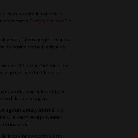
distintos, entre los cuales se
raciones como
Twilight Princess™
e
 incluyendo títulos de gameshows
icos de casino como blackjack y
ciones en 3D de los mercados de
s y galgos, que brindan a los
mercado latinoamericano. Este
ca líder en la región.
 Pragmatic Play, afirmó
: «La
rica, le permite al proveedor
 la industria.
 de juego innovadoras y esta