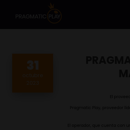
PRAGMAT
31
M
octubre
2023
El provee
Pragmatic Play, proveedor lí
El operador, que cuenta con una