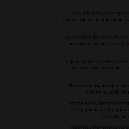
El acuerdo incluye la amplia 
encuentran los galardonados
Ga
Los fanáticos de Casino en Vivo
innovadores como
Sweet Bon
El acuerdo se completa con los
apuestas más conocidos. E
El proveedor sigue cobrando 
reciente acuerdo refu
Víctor Arias, Vicepreside
incorporación de otro operad
continuar su 
Pragmatic Play está comprom