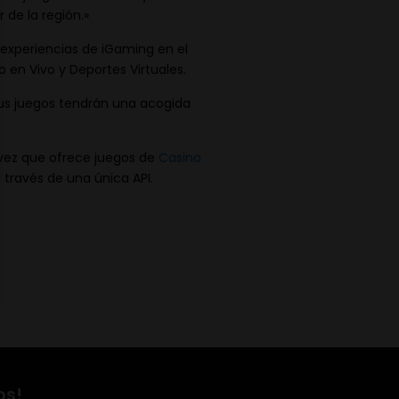
 de la región.»
 experiencias de iGaming en el
en Vivo y Deportes Virtuales.
us juegos tendrán una acogida
 vez que ofrece juegos de
Casino
través de una única API.
os!