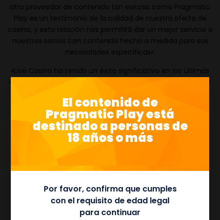
otro proveedor de contenido tan exitoso como Pragmatic
Play es un testimonio de la calidad de nuestra oferta de
casino, y esta relación nos permitirá dar un mejor servicio a
nuestros socios con contenido hecho a medida para sus
necesidades específicas».
«Live Casino ha tenido un éxito significativo en los últimos
meses debido a que los jugadores han tendido a quedarse
en casa, por lo que esperamos que esto sea una ventaja
El contenido de
importante para nuestros socios, mientras que la calidad
Pragmatic Play está
de las slots y los juegos de mesa de Pragmatic es
destinado a personas de
evidente».
18 años o más
Pragmatic Play actualmente entrega hasta cinco nuevos
títulos de
slots
al mes, así como una amplia gama de
productos de
Casino en Vivo
y
Bingo
a través de su oferta
multi-vertical. Toda la cartera de la compañía está
Por favor, confirma que cumples
disponible a través de una única integración de API.
con el requisito de edad legal
18+ | Juegoseguro.es – Jugarbien.es
para continuar