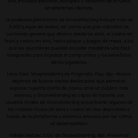
vivo, incluidos Baccarat, Blackjack y versiones de la ruleta
en diferentes idiomas.
La poderosa plataforma de GrooveGaming incluye más de
5.000 juegos de casino, así como una gran cantidad de
contenido general que abarca desde las slots, el casino en
línea y casino en vivo, hasta póquer y juegos de mesa, a los
que los operadores pueden acceder mediante una fácil
integración para impulsar el compromiso y los beneficios
de los jugadores.
Lena Yasir, Vicepresidenta de Pragmatic Play, dijo: «Nunca
dejamos de buscar socios destacados que permitan
exponer nuestra oferta de casino ante un público más
extenso, y GrooveGaming es capaz de hacerlo. Los
usuarios finales de GrooveGaming encontrarán algunos de
los mejores títulos de slots y casino en vivo disponibles a
través de la plataforma y estamos ansiosos por ver cómo
se desempeñan».
Yahale Meltzer, COO de GrooveGaming, dijo: «Presentar