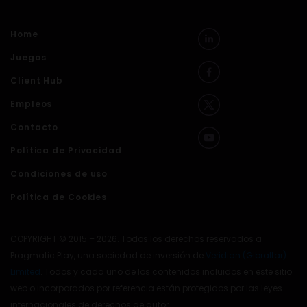
Home
Juegos
Client Hub
Empleos
Contacto
Política de Privacidad
Condiciones de uso
Política de Cookies
COPYRIGHT © 2015 – 2026. Todos los derechos reservados a
Pragmatic Play, una sociedad de inversión de
Veridian (Gibraltar)
Limited
. Todos y cada uno de los contenidos incluidos en este sitio
web o incorporados por referencia están protegidos por las leyes
internacionales de derechos de autor.