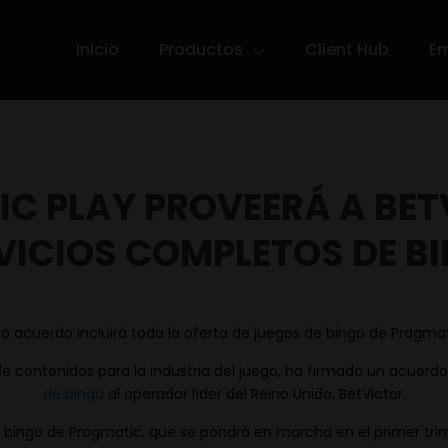
Inicio
Productos
Client Hub
E
C PLAY PROVEERÁ A BET
VICIOS COMPLETOS DE B
vo acuerdo incluirá toda la oferta de juegos de bingo de Pragmat
 de contenidos para la industria del juego, ha firmado un acuer
de bingo
al operador líder del Reino Unido, BetVictor.
 bingo de Pragmatic, que se pondrá en marcha en el primer trime