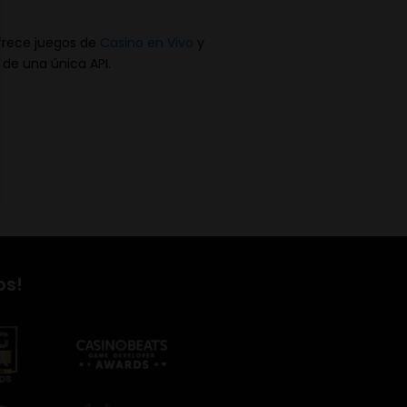
ofrece juegos de
Casino en Vivo
y
de una única API.
os!