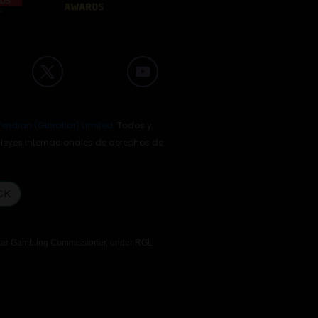
eridian (Gibraltar) Limited
. Todos y
 leyes internacionales de derechos de