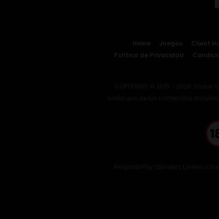
Home
Juegos
Client H
Política de Privacidad
Condici
COPYRIGHT © 2015 – 2026. Todos l
cada uno de los contenidos incluidos