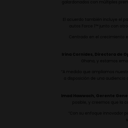
galardonados con múltiples pre
El acuerdo también incluye el pa
autos Force 1™ junto con otr
Centrado en el crecimiento 
Irina Cornides, Directora de O
Ghana, y estamos emoci
“A medida que ampliamos nuestr
a disposición de una audiencia
Imad Hawwach, Gerente Genera
posible, y creemos que la c
“Con su enfoque innovador pa
s