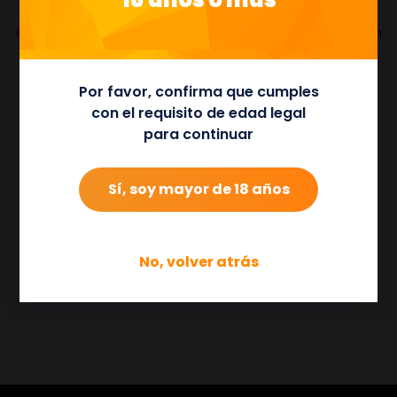
Pragmatic Play, ha declarado:
“
Cleocatra™
combina un
entorno con tanta aceptación como el Antiguo Egipto con
encantadores gatitos, ofreciendo a los jugadores una
tragaperras llena de acción y lucrativos comodines.
Por favor, confirma que cumples
Con su función de regiros y un potencial premio máximo
con el requisito de edad legal
de 5.000 veces la apuesta, los jugadores disfrutarán al
para continuar
máximo esta nueva visita a las arenas de Egipto.”
Actualmente Pragmatic Play produce hasta seis
nuevas
Sí, soy mayor de 18 años
tragaperras
mensuales, ofreciendo también juegos de
Casino en vivo
y
Bingo
como parte de su catálogo
multiproducto, disponible a través de una única API.
No, volver atrás
18+ | Juegoseguro.es – Jugarbien.es