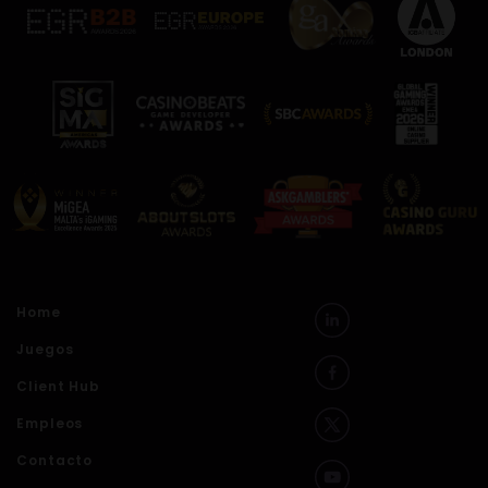
Home
Juegos
Client Hub
Empleos
Contacto