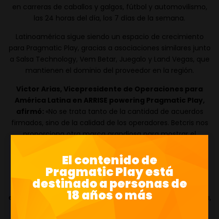
en carreras de caballos y galgos, fútbol y automovilismo,
las 24 horas del día, los 7 días de la semana.
Latinoamérica sigue siendo un espacio de crecimiento
para Pragmatic Play, gracias a asociaciones similares junto
a Salsa Technology, Vem Betar, Juegalo y Land Vegas, que
mantienen el dominio del proveedor en la región.
Víctor Arias, Vicepresidente de Operaciones para
América Latina en ARRISE powering Pragmatic Play,
afirmó:
«No se trata tanto de la cantidad de acuerdos
firmados, sino de la calidad de los operadores. Betcris nos
proporciona otra marca grandiosa para mostrar el
contenido de Pragmatic Play. No podríamos estar más
contentos de ver los productos del proveedor en su
El contenido de
plataforma.»
Pragmatic Play está
destinado a personas de
Mauricio Delgado, Casino Manager de Betcris,
18 años o más
expresó: “
Como casa de apuestas líder en Latinoamérica,
los juegos de Pragmatic Play son un gran activo para