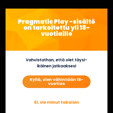
Pragmatic Play -sisältö
on tarkoitettu yli 18-
vuotiaille
Vahvistathan, että olet täysi-
ikäinen jatkaaksesi
Kyllä, olen vähintään 18-
vuotias
Ei, vie minut takaisin