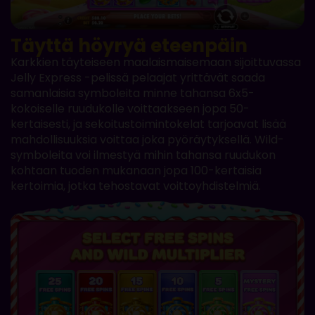
Täyttä höyryä eteenpäin
Karkkien täyteiseen maalaismaisemaan sijoittuvassa
Jelly Express -pelissä pelaajat yrittävät saada
samanlaisia symboleita minne tahansa 6x5-
kokoiselle ruudukolle voittaakseen jopa 50-
kertaisesti, ja sekoitustoimintokelat tarjoavat lisää
mahdollisuuksia voittaa joka pyöräytyksellä. Wild-
symboleita voi ilmestyä mihin tahansa ruudukon
kohtaan tuoden mukanaan jopa 100-kertaisia
kertoimia, jotka tehostavat voittoyhdistelmiä.