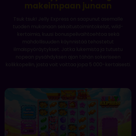
makeimpaan junaan
Tsuk tsuk! Jelly Express on saapunut asemalle
tuoden mukanaan sekoitustoimintokelat, wild-
kertoimia, kuusi bonuspelivaihtoehtoa sekä
mahdollisuuden käynnistää tehostetut
ilmaispyöräytykset. Jatka lukemista ja tutustu
nopean pysähdyksen ajan tähän sokeriseen
kolikkopeliin, josta voit voittaa jopa 5 000-kertaisesti.