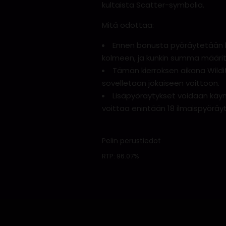
kultaista Scatter-symbolia.
Mitä odottaa:
Ennen bonusta pyöräytetään k
kolmeen, ja kunkin summa määri
Tämän kierroksen aikana Wildit 
sovelletaan jokaiseen voittoon.
Lisäpyöräytykset voidaan käyn
voittaa enintään 18 ilmaispyöräy
Pelin perustiedot
RTP:
96.07%