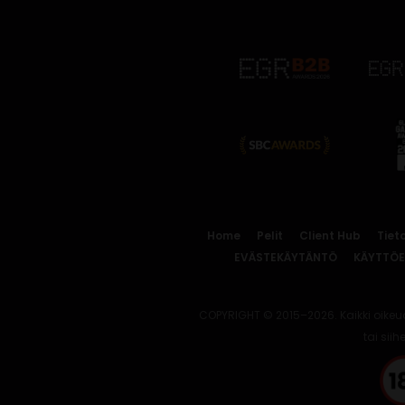
Home
Pelit
Client Hub
Tiet
EVÄSTEKÄYTÄNTÖ
KÄYTTÖ
COPYRIGHT © 2015–2026. Kaikki oikeu
tai siih