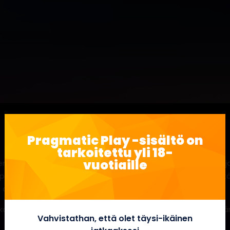
Pragmatic Play -sisältö on
tarkoitettu yli 18-
vuotiaille
jen presidenttien valvovan katseen alla etsimään mainetta 
in peli on täynnä houkuttelevia palkintoja. Saatat myös pääst
 onni on puolellasi.
koinen maksimivoitto odottaa, jos pelaajat onnistuvat löytä
Vahvistathan, että olet täysi-ikäinen