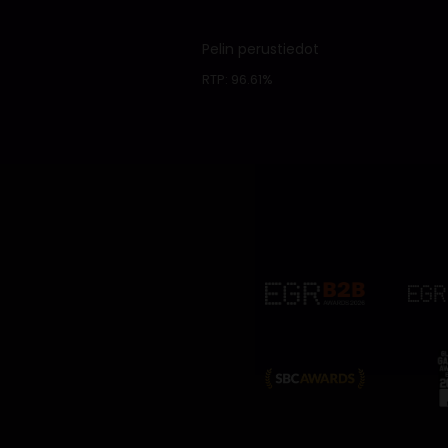
Pelin perustiedot
RTP:
96.61%