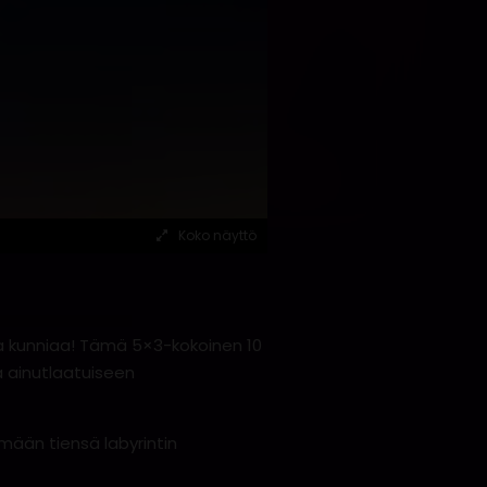
Koko näyttö
ja kunniaa! Tämä 5×3-kokoinen 10
ä ainutlaatuiseen
mään tiensä labyrintin