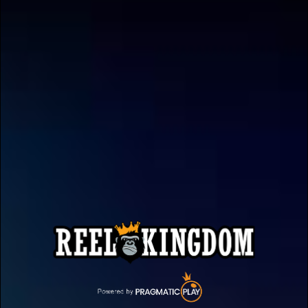
-peliin.
Pelin perustiedot
RTP:
96.60%
Katso, millaisia palkintoja meiltä löytyy!
Pragmatic Play -sisältö
on tarkoitettu yli 18-
vuotiaille
Vahvistathan, että olet täysi-