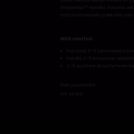
Megaways™-keloilla. Satavat wildi
sattumanvaraisiin paikkoihin joka
Mitä odottaa:
Kun saat 3–6 samanlaista symbol
Keloille 2–5 ilmestyviin wildeih
3–6 scatterin ilmestyminen käy
Pelin perustiedot
RTP:
96.55%