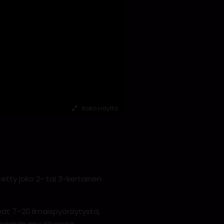
Koko näyttö
itetty joko 2- tai 3-kertainen
vät 7–20 ilmaispyöräytystä,
jen määrän muuttuessa