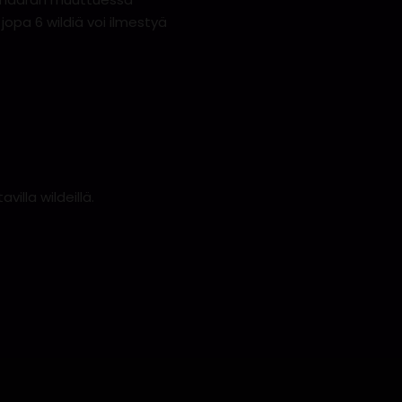
jopa 6 wildiä voi ilmestyä
illa wildeillä.