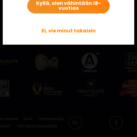
Kyllä, olen vähintään 18-
vuotias
Ei, vie minut takaisin
Katso, millaisia palkintoja meiltä löytyy!
oa meistä
Urat
Yhteystiedot
EHDOT
TIETOSUOJALAUSEKE