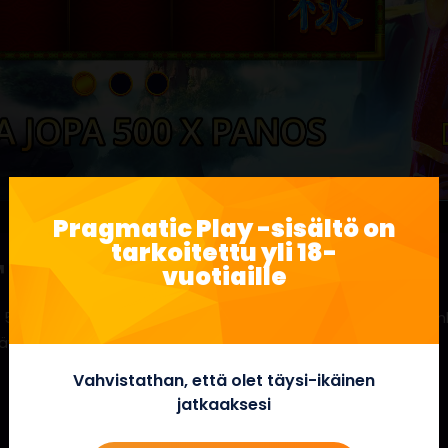
Pragmatic Play -sisältö on
tarkoitettu yli 18-
™
vuotiaille
3-kokoisessa pelissä Three Stars Fortune. Kaikki wild-symb
äytyksiä!
Vahvistathan, että olet täysi-ikäinen
jatkaaksesi