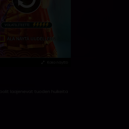
Koko näyttö
olit laajenevat tuoden huikeita