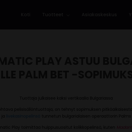
Koti
Tuotteet
Asiakaskeskus
Y
MATIC PLAY ASTUU BULG
LLE PALM BET -SOPIMUK
Tuottaja julkaisee kaksi vertikaalia Bulgariassa
ohtava pelisisällöntuottaja, on tehnyt sopimuksen pitkäaikaise
ä
ja
livekasinopelinsä
tunnetun bulgarialaisen operaattorin Palms 
c Play toimittaa huippusuositut kolikkopelinsä, kuten
Madame