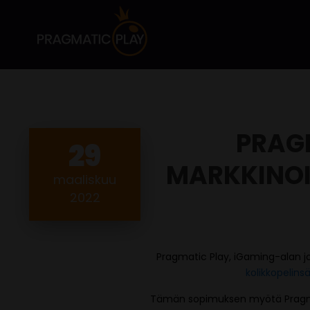
PRAG
29
MARKKINOI
maaliskuu
2022
Pragmatic Play, iGaming-alan j
kolikkopelins
Tämän sopimuksen myötä Pragmati