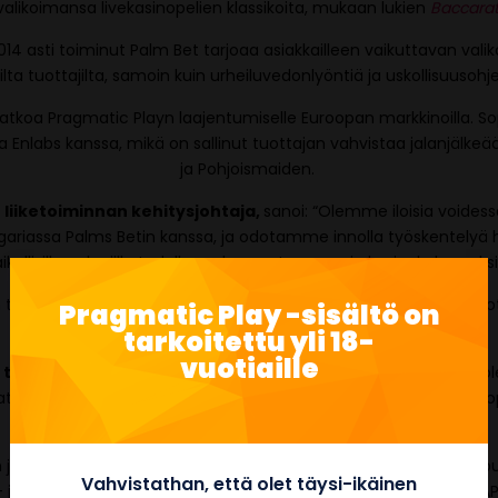
valikoimansa livekasinopelien klassikoita, mukaan lukien
Baccara
14 asti toiminut Palm Bet tarjoaa asiakkailleen vaikuttavan valik
ilta tuottajilta, samoin kuin urheiluvedonlyöntiä ja uskollisuusoh
koa Pragmatic Playn laajentumiselle Euroopan markkinoilla. Sop
 Enlabs kanssa, mikä on sallinut tuottajan vahvistaa jalanjälkeä
ja Pohjoismaiden.
 liiketoiminnan kehitysjohtaja,
sanoi: “Olemme iloisia voide
Bulgariassa Palms Betin kanssa, ja odotamme innolla työskentel
ikallisille pelaajille todella mukaansatempaavia kasinokokemuks
n tärkeä askel tulevan vuoden kasvustrategiassamme, joten odo
Pragmatic Play -sisältö on
yhteistyötä tämän tiimin kanssa.”
tarkoitettu yli 18-
vuotiaille
 toimitusjohtaja
, sanoi: “Haluamme aina laajentaa olemassao
avat aitoa viihdettä, joten Pragmatic Playn kolikkopeli- ja livekas
todellinen voitto sekä meille että pelaajillemme.”
jopa viisi
uutta kolikkopeliä
kuukaudessa sen lisäksi, että monip
Vahvistathan, että olet täysi-ikäinen
– ja
bingo
-pelejä. Yrityksen koko valikoima on saatavilla yhden A