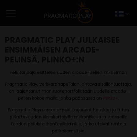
PRAGMATIC PLAY JULKAISEE
ENSIMMÄISEN ARCADE-
PELINSÄ, PLINKO+:N
Pelintarjoaja esittelee uuden arcade-pelien kokoelman
Pragmatic Play, verkkorahapelialan johtava sisällöntuottaja,
on laajentanut monituoteportfoliotaan uudella arcade-
pelien kokoelmalla, jonka pääosassa on
Plinko+
.
Pragmatic Playn arcade-pelit tarjoavat hauskan ja tutun
pelattavuuden yksinkertaisilla mekaniikoilla ja teemoilla
tehden peleistä ihanteellisia niille, jotka etsivät rentoja
pelikokemuksia.