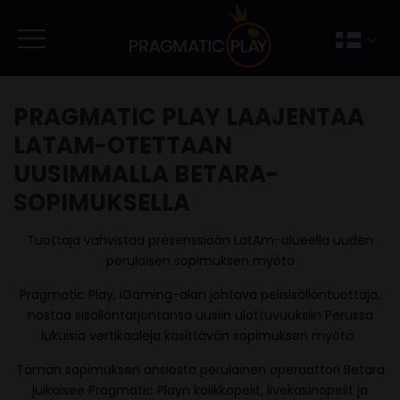
PRAGMATIC PLAY LAAJENTAA
LATAM-OTETTAAN
UUSIMMALLA BETARA-
SOPIMUKSELLA
Tuottaja vahvistaa presenssiään LatAm-alueella uuden
perulaisen sopimuksen myötä
Pragmatic Play, iGaming-alan johtava pelisisällöntuottaja,
nostaa sisällöntarjontansa uusiin ulottuvuuksiin Perussa
lukuisia vertikaaleja käsittävän sopimuksen myötä.
Tämän sopimuksen ansiosta perulainen operaattori Betara
julkaisee Pragmatic Playn kolikkopelit, livekasinopelit ja