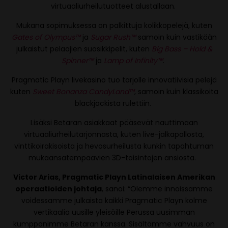
virtuaaliurheilutuotteet alustallaan.
Mukana sopimuksessa on palkittuja kolikkopelejä, kuten
Gates of Olympus™
ja
Sugar Rush™
samoin kuin vastikään
julkaistut pelaajien suosikkipelit, kuten
Big Bass – Hold &
Spinner™
ja
Lamp of Infinity™
.
Pragmatic Playn livekasino tuo tarjolle innovatiivisia pelejä
kuten
Sweet Bonanza CandyLand™
, samoin kuin klassikoita
blackjackista rulettiin.
Lisäksi Betaran asiakkaat pääsevät nauttimaan
virtuaaliurheilutarjonnasta, kuten live-jalkapallosta,
vinttikoirakisoista ja hevosurheilusta kunkin tapahtuman
mukaansatempaavien 3D-toisintojen ansiosta.
Victor Arias, Pragmatic Playn Latinalaisen Amerikan
operaatioiden johtaja
, sanoi: “Olemme innoissamme
voidessamme julkaista kaikki Pragmatic Playn kolme
vertikaalia uusille yleisöille Perussa uusimman
kumppanimme Betaran kanssa. Sisältömme vahvuus on