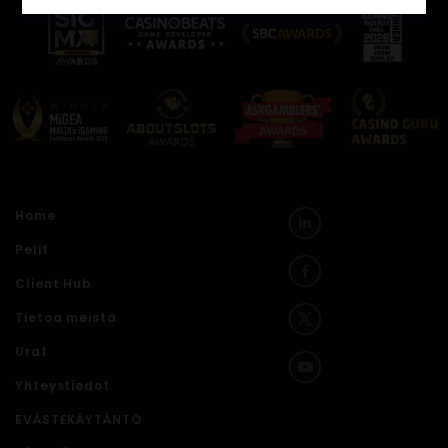
Home
Pelit
Client Hub
Tietoa meistä
Urat
Yhteystiedot
EVÄSTEKÄYTÄNTÖ