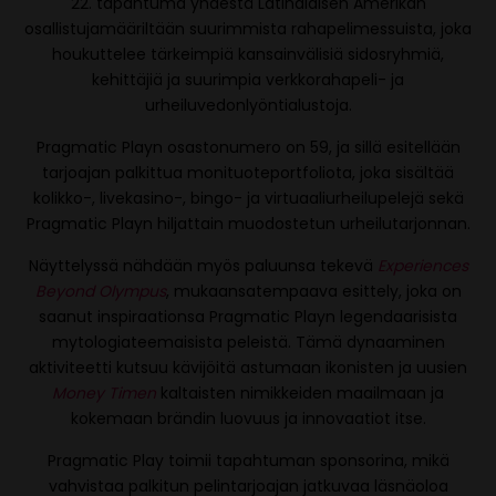
22. tapahtuma yhdestä Latinalaisen Amerikan
osallistujamääriltään suurimmista rahapelimessuista, joka
houkuttelee tärkeimpiä kansainvälisiä sidosryhmiä,
kehittäjiä ja suurimpia verkkorahapeli- ja
urheiluvedonlyöntialustoja.
Pragmatic Playn osastonumero on 59, ja sillä esitellään
tarjoajan palkittua monituoteportfoliota, joka sisältää
kolikko-, livekasino-, bingo- ja virtuaaliurheilupelejä sekä
Pragmatic Playn hiljattain muodostetun urheilutarjonnan.
Näyttelyssä nähdään myös paluunsa tekevä
Experiences
Beyond Olympus
, mukaansatempaava esittely, joka on
saanut inspiraationsa Pragmatic Playn legendaarisista
mytologiateemaisista peleistä. Tämä dynaaminen
aktiviteetti kutsuu kävijöitä astumaan ikonisten ja uusien
Money Timen
kaltaisten nimikkeiden maailmaan ja
kokemaan brändin luovuus ja innovaatiot itse.
Pragmatic Play toimii tapahtuman sponsorina, mikä
vahvistaa palkitun pelintarjoajan jatkuvaa läsnäoloa