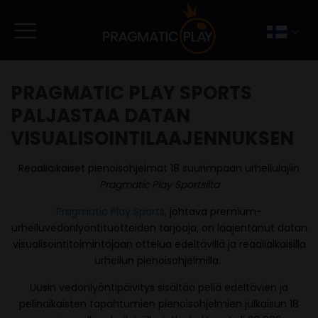
PRAGMATIC PLAY SPORTS
PALJASTAA DATAN
VISUALISOINTILAAJENNUKSEN
Reaaliaikaiset pienoisohjelmat 18 suurimpaan urheilulajiin
Pragmatic Play Sportsilta
Pragmatic Play Sports
, johtava premium-
urheiluvedonlyöntituotteiden tarjoaja, on laajentanut datan
visualisointitoimintojaan ottelua edeltävillä ja reaaliaikaisilla
urheilun pienoisohjelmilla.
Uusin vedonlyöntipäivitys sisältää peliä edeltävien ja
pelinaikaisten tapahtumien pienoisohjelmien julkaisun 18