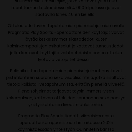
suurimmalle urheilulajille, jotka kattavat yli 30 000
tapahtumaa kuukaudessa yli 4 000 kilpailussa ja ovat
saatavilla lähes 40 eri kielellä.
Ottelua edeltävien tapahtumien pienoisohjelmien avulla
Pragmatic Play Sports -operaattoreiden käyttäjät voivat
löytää keskeisimmät tilastotiedot, kuten
kaksinkamppailujen esikatselut ja kattavat turnaustiedot,
jotka kertovat käyttäjille vaihtoehdoista ennen ottelua
lyötäviä vetoja tehdessä.
Pelinaikaisten tapahtumien pienoisohjelmat näyttävät
pistetilanteen suorana sekä visualisointeja, jotka sisältävät
tietoja kaikista livetapahtumista, erittäin pienellä viiveellä.
Pienoisohjelmat tarjoavat täysin immersiivisen
kokemuksen, kattavan otteluiden seurannan sekä pääsyn
yksityiskohtaisiin liveottelutilastoihin.
Pragmatic Play Sports tiedotti viimeisimmästä
operaattorikumppanistaan helmikuussa 2025
käynnistäessään yhteistyön QuinnBetin kanssa