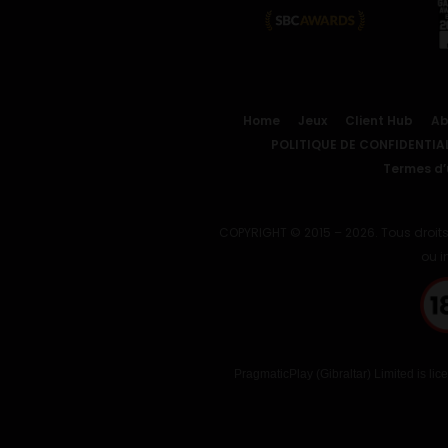
Home
Jeux
Client Hub
Ab
POLITIQUE DE CONFIDENTIAL
Termes d’u
COPYRIGHT © 2015 – 2026. Tous droits
ou i