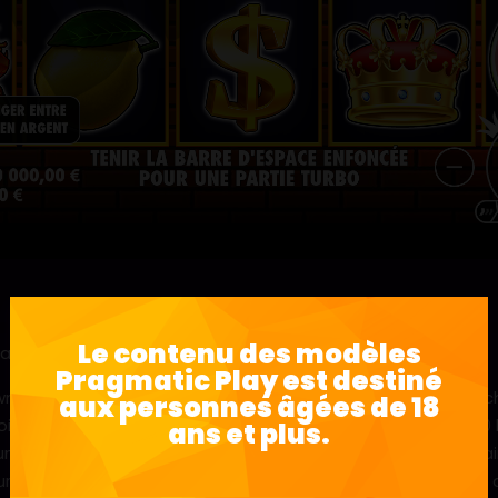
Le contenu des modèles
ans Crown of Fire™.
Pragmatic Play est destiné
 of Fire™ abrite des symboles classiques inspirés des machin
aux personnes âgées de 18
doivent former des combinaisons correspondantes sur les 10
ans et plus.
 gain. Les joueurs sont aidés dans le déblocage de ces gain
pour devenir une bobine wild, augmentant encore le potentiel d