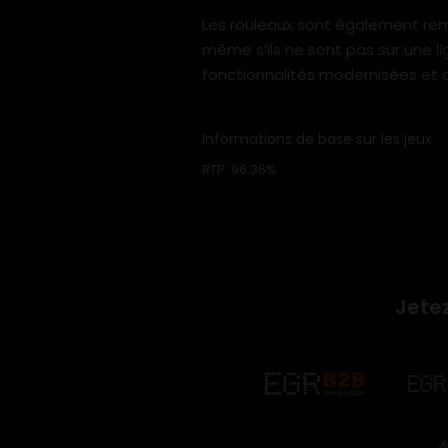
Les rouleaux sont également remp
même s’ils ne sont pas sur une li
fonctionnalités modernisées et 
Informations de base sur les jeux
RTP:
96.36%
Jetez