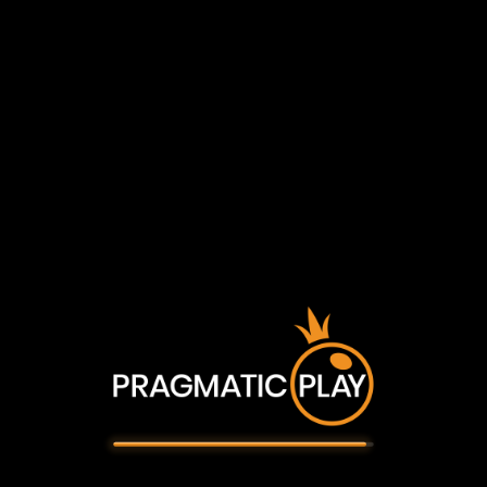
Jetez un coup d'œil à certaines de nos récompenses !
Le contenu des modèles
Pragmatic Play est
destiné aux personnes
âgées de 18 ans et plus.
Veuillez confirmer que vous avez
l'âge légal requis pour continuer.