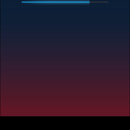
l'âge légal requis pour continuer.
Oui, j'ai 18 ans ou plus
Home
Jeux
Non, ramène-moi
Client Hub
About Us
Carrières
Contact
POLITIQUE DE CONFIDENTIALITÉ
POLITIQUE DE COOKIE
Termes d’utilisation
COPYRIGHT © 2015 – 2026. Tous droits réservés à Pragmatic Play, un