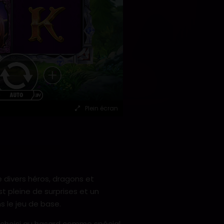
Plein écran
divers héros, dragons et
st pleine de surprises et un
s le jeu de base.
st choisi au hasard comme spécial