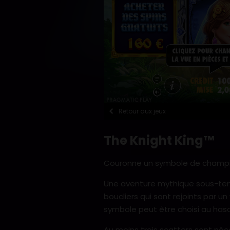
Retour aux jeux
The Knight King™
Couronne un symbole de champi
Une aventure mythique sous-tend
boucliers qui sont rejoints par un
symbole peut être choisi au hasa
Au moins trois scatters sont néc