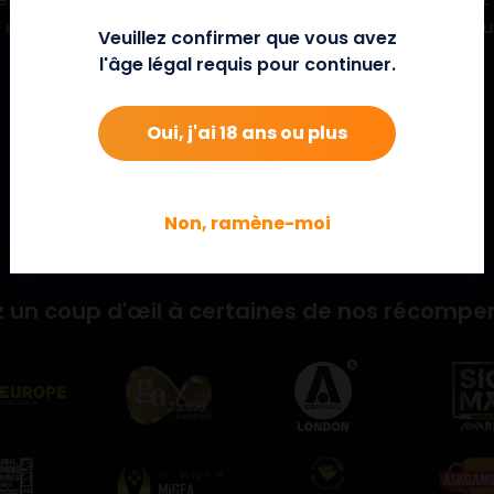
us et chaque gain réalisé augmente sa valeur, permettant a
Veuillez confirmer que vous avez
l'âge légal requis pour continuer.
Oui, j'ai 18 ans ou plus
Non, ramène-moi
 un coup d'œil à certaines de nos récompe