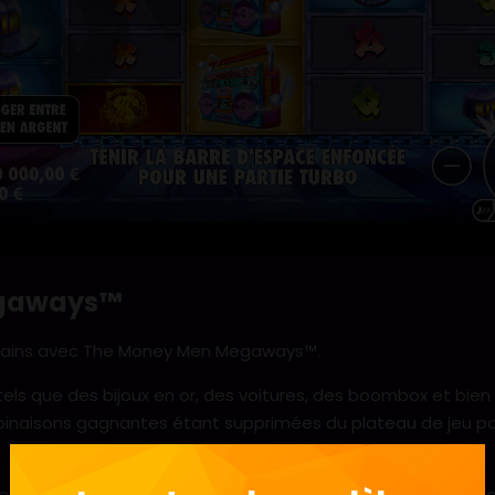
egaways™
 gains avec The Money Men Megaways™.
ls que des bijoux en or, des voitures, des boombox et bien p
binaisons gagnantes étant supprimées du plateau de jeu po
 rouleaux changer de taille à chaque tour, avec des chance