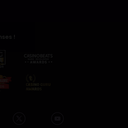
nses !