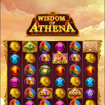
supplémentaire.
Au cours de l’excitante série de tours gratuits, les
multiplicateurs obtenus sont conservés tout au long
des 10 tours attribués, le jeu offrant la possibilité
d’ajouter plus d’un multiplicateur et d’augmenter le
montant gagné. Le jeu offre également la possibilité de
progresser vers le rouleau débloqué au cours de tous
les tours suivants.
Le contenu des modèles
Informations de base sur
les jeux
Pragmatic Play est
RTP:
96.07%
destiné aux personnes
âgées de 18 ans et plus.