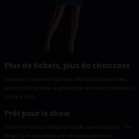
Plus de tickets, plus de chancess
Les joueurs peuvent acheter des lots et jouer avec
jusqu’à 400 tickets, augmentant ainsi leurs chances à
chaque tour.
Prêt pour le show
Diffusé en direct depuis un studio spectaculaire, The
Bingo Spot est animé par des présentateurs