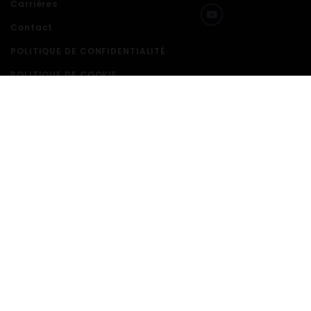
Carrières
Contact
POLITIQUE DE CONFIDENTIALITÉ
POLITIQUE DE COOKIE
Termes d’utilisation
COPYRIGHT © 2015 – 2026. Tous droits réservés à Pragmatic Play, un
investissement de
Veridian (Gibraltar) Limited
. Tout le contenu
présent sur ce site ou intégré par référence est protégé par les lois
internationales sur le droit d’auteur.