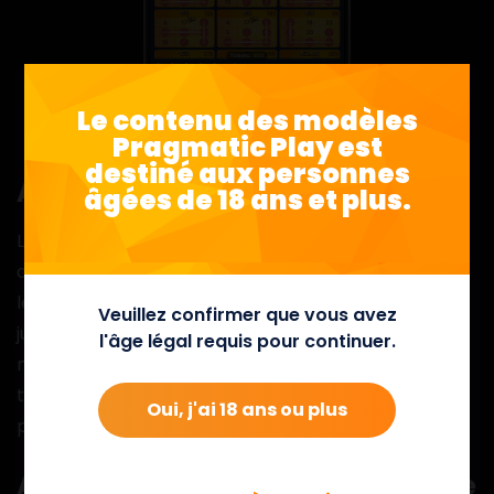
Le contenu des modèles
Pragmatic Play est
destiné aux personnes
Associer et multiplier
âgées de 18 ans et plus.
Les joueurs associent les numéros de leurs tickets
aux boules tirées pour former des lignes gagnantes,
leur permettant de décrocher des gains allant
Veuillez confirmer que vous avez
jusqu’à 250x. Cinq Numéros Chanceux reçoivent des
l'âge légal requis pour continuer.
multiplicateurs aléatoires allant jusqu’à 5x à chaque
tour, débloquant des gains maximums de 20 000x
Oui, j'ai 18 ans ou plus
par ticket.
Action bonus avec encore plus de