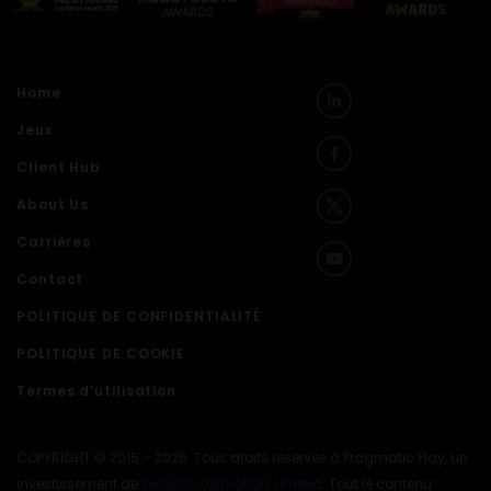
Home
Jeux
Client Hub
About Us
Carrières
Contact
POLITIQUE DE CONFIDENTIALITÉ
POLITIQUE DE COOKIE
Termes d’utilisation
COPYRIGHT © 2015 – 2026. Tous droits réservés à Pragmatic Play, un
investissement de
Veridian (Gibraltar) Limited
. Tout le contenu